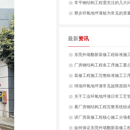
建材
常平钢结构工程需关注的几大
寮步环氧地坪漆较为常见的质
题
最新
资讯
东莞外墙翻新装修工程标准施
艺流程都有哪些？
厂房钢结构工程各工序施工要
什么？
装修工程施工完整标准施工工
什么？
球场环氧地坪漆常见故障原因
决方案是什么？
关于工业环氧地坪漆日常工艺
要点有哪些？
看厂房钢结构工程完整系统组
哪些部分？
讲厂房装修工程核心施工分项
哪些？
如何保证东莞外墙翻新装修工