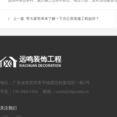
选用环保型材料，减少施工过程中粉尘、噪音污染，及时清理建筑
上一篇:
带大家简单来了解一下办公室装修工程如何？
远鸣装饰工程
XIACHUAN DECORATION
地址：广东省东莞市常平镇霞坑村新宅区一栋3号
手机：139 2684 6104 邮箱：wanfa@dgwanfa.cn
关注我们