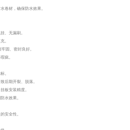
防水卷材，确保防水效果。
流挂、无漏刷。
填充。
接牢固、密封良好。
补瑕疵。
指标。
导致后期开裂、脱落。
、挂板安装精度。
测防水效果。
篮的安全性。