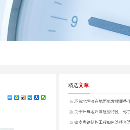
精选
文章
环氧地坪漆在地面能发挥哪些
用？
关于环氧地坪漆这些特性，你
多少？
铁皮房钢结构工程如何选择合