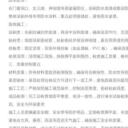
防水处理：
在门窗洞口、女儿墙、伸缩缝等易渗漏部位，涂刷防水底漆或敷设
整体涂刷外墙专用防水涂料，重点处理接缝处，避免雨水渗透。
装饰施工：
涂刷类：先刷抗碱封闭底漆，再涂中涂和面漆，确保涂层均匀、无
贴砖类：墙面涂刷瓷砖胶，粘贴瓷砖并留设伸缩缝，最后用美缝剂
挂板类：固定龙骨，安装外墙挂板（如金属板、PVC 板），确保连
收尾清理：清理施工现场，拆除脚手架和围挡，检查施工质量，修
三、质量控制要点
材料质量：所有材料需提供检测报告，确保符合耐候性、防水性等
基层验收：基层处理合格后方可进行下一道工序，避免因基层问题
施工工艺：严格按照施工规范操作，控制涂层厚度、瓷砖粘贴强度
成品检测：完工后检查墙面平整度、色泽一致性，进行淋水试验检
四、安全与环保要求
施工人员需佩戴安全帽、安全带等防护用品，定期检查脚手架、吊
避免在大风、暴雨、高温等恶劣天气施工，确保施工安全和质量。